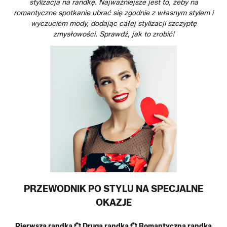
stylizacja na randkę. Najważniejsze jest to, żeby na
romantyczne spotkanie ubrać się zgodnie z własnym stylem i
wyczuciem mody, dodając całej stylizacji szczyptę
zmysłowości. Sprawdź, jak to zrobić!
PRZEWODNIK PO STYLU NA SPECJALNE
OKAZJE
Pierwsza randka
💞
Druga randka
💞
Romantyczna randka