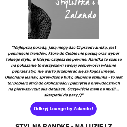
"Najlepszą poradą, jaką mogę dać Ci przed randką, jest
pominięcie trendów, które do Ciebie nie pasują oraz wybór
takiego stylu, w którym czujesz się pewnie. Randka to szansa
na pokazanie towarzyszowi swojej osobowości właśnie
poprzez styl, nie warto przebierać się za kogoś innego.
Ukochane jeansy, sprawdzone buty, ulubiona szminka - to jest
to! Dobierz strój do okoliczności i pamiętaj o niewidocznych
na pierwszy rzut oka detalach. Oczywiście mam na myśli...
skarpetki do pary ;)"
Odkryj Lounge by Zalando !
STYL NA RANDKĘ - NA LUZIE I Z