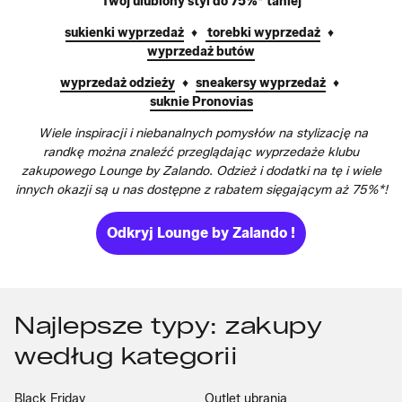
Twój ulubiony styl do 75%* taniej
sukienki wyprzedaż
♦
torebki wyprzedaż
♦
wyprzedaż butów
wyprzedaż odzieży
♦
sneakersy wyprzedaż
♦
suknie Pronovias
Wiele inspiracji i niebanalnych pomysłów na stylizację na
randkę można znaleźć przeglądając wyprzedaże klubu
zakupowego Lounge by Zalando. Odzież i dodatki na tę i wiele
innych okazji są u nas dostępne z rabatem sięgającym aż 75%*!
Odkryj Lounge by Zalando !
Najlepsze typy: zakupy
według kategorii
Black Friday
Outlet ubrania