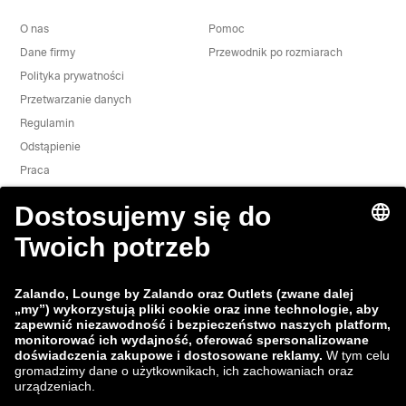
O nas
Pomoc
Dane firmy
Przewodnik po rozmiarach
Polityka prywatności
Przetwarzanie danych
Regulamin
Odstąpienie
Praca
Zgłoś lukę w zabezpieczeniach
Bezpieczeństwo Produktu
Grupa Zalando
Metody płatności
Zalando
ABOUT YOU